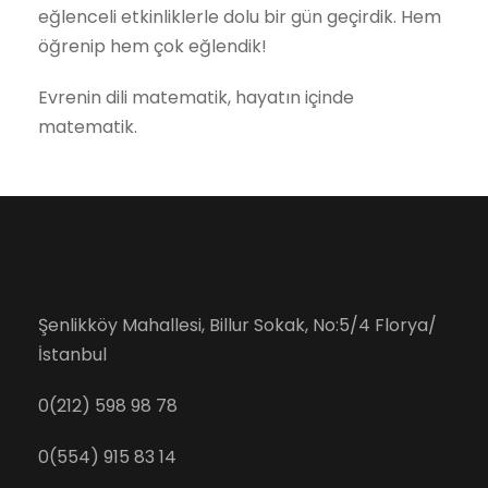
eğlenceli etkinliklerle dolu bir gün geçirdik. Hem
öğrenip hem çok eğlendik!
Evrenin dili matematik, hayatın içinde
matematik.
Şenlikköy Mahallesi, Billur Sokak, No:5/4 Florya/
İstanbul
0(212) 598 98 78
0(554) 915 83 14