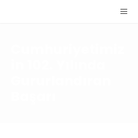
Cumhuriyetimiz
in 102. Yılında
Gururlandıran
Başarı