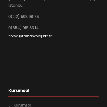
İstanbul
0(212) 598 98 78
0(554) 915 83 14
florya@tarhankoleji.k12.tr
Kurumsal
Kurumsal