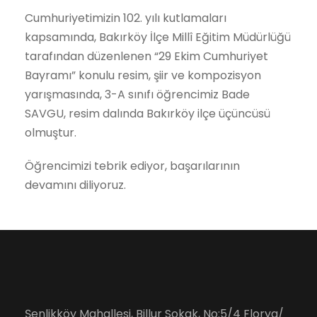
Cumhuriyetimizin 102. yılı kutlamaları
kapsamında, Bakırköy İlçe Millî Eğitim Müdürlüğü
tarafından düzenlenen “29 Ekim Cumhuriyet
Bayramı” konulu resim, şiir ve kompozisyon
yarışmasında, 3-A sınıfı öğrencimiz Bade
SAVGU, resim dalında Bakırköy ilçe üçüncüsü
olmuştur.
Öğrencimizi tebrik ediyor, başarılarının
devamını diliyoruz.
Şenlikköy Mahallesi, Billur Sokak, No:5/4 Florya/