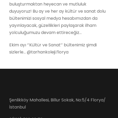
buluşturmaktan heyecan ve mutluluk
duyuyoruz! Bu ay ve her ay kültür ve sanat dolu
bültenimizi sosyal medya hesabımızdan da
yayınlayacak, güzellikleri paylaşarak ilham
yolculuğumuzu devam ettireceğiz…
Ekim ayı ‘’Kültür ve Sanat’’ bültenimiz şimdi
sizlerle… @tarhankoleji.florya
Şenlikköy Mahallesi, Billur Sokak, No:5/4 Florya/
İstanbul