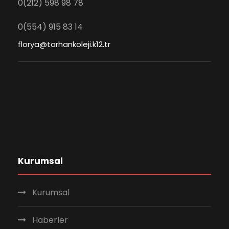
0(212) 598 98 78
0(554) 915 83 14
florya@tarhankoleji.k12.tr
Kurumsal
Kurumsal
Haberler