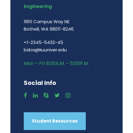
Engineering
1810 Campus Way NE
Bothell, WA 98011-8246
+1-2345-5432-45
bsba@kuuniver.edu
Mon – Fri 9:00A.M. – 5:00P.M.
Social Info
Student Resources