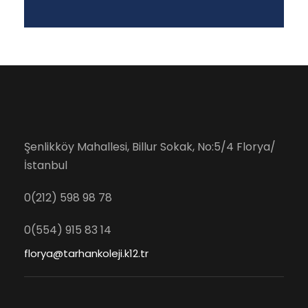
Şenlikköy Mahallesi, Billur Sokak, No:5/4 Florya/
İstanbul
0(212) 598 98 78
0(554) 915 83 14
florya@tarhankoleji.k12.tr